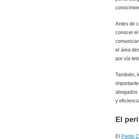
conocimien
Antes de c
conocer el
comunican 
el área de
por vía tel
También, l
importante
abogados p
y eficienci
El per
El
Perito 