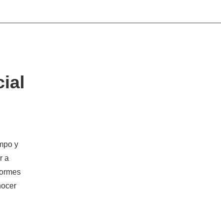
ial
empo y
r a
formes
nocer