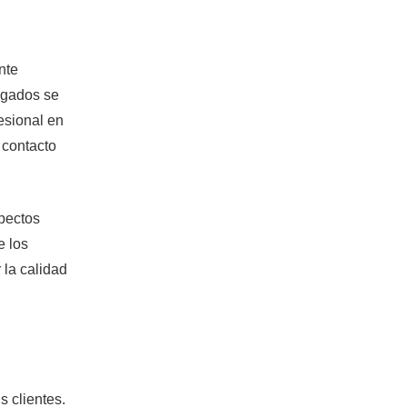
nte
bogados se
esional en
 contacto
pectos
e los
 la calidad
s clientes.