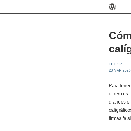
Cómo
calí
EDITOR
23 MAR 2020
Para tener
dinero es i
grandes em
caligráfic
firmas fal