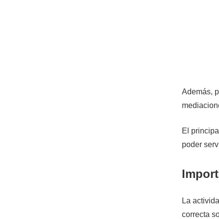
Además, p
mediacione
El principa
poder serv
Import
La activid
correcta s