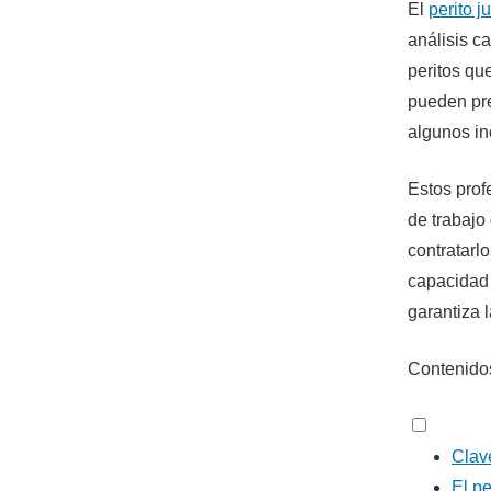
El
perito ju
análisis c
peritos qu
pueden pre
algunos in
Estos prof
de trabajo
contratarl
capacidad 
garantiza 
Contenidos
Clav
El pe