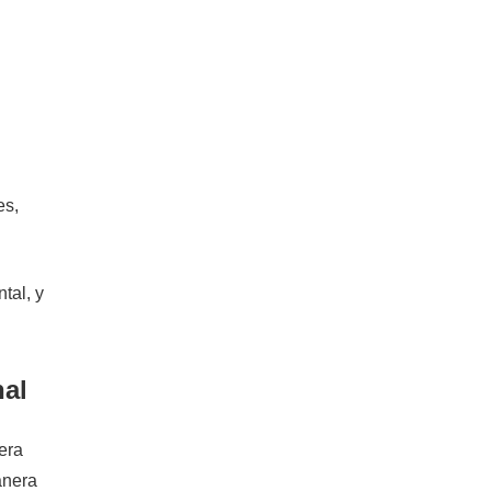
es,
tal, y
nal
nera
anera