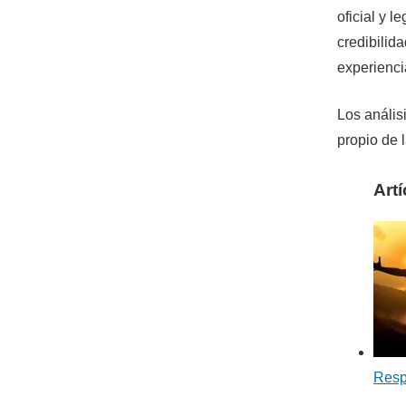
oficial y l
credibilida
experienci
Los anális
propio de 
Art
Resp