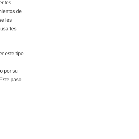
lentes
imientos de
se les
ausarles
r este tipo
to por su
 Este paso