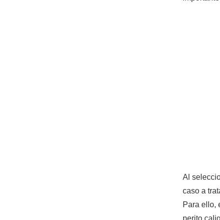
Al selecci
caso a tra
Para ello, 
perito cali