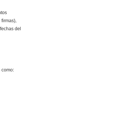
ntos
 firmas),
 fechas del
as como: