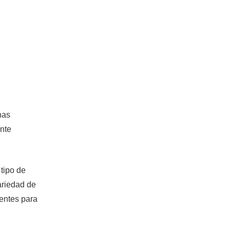
has
ante
 tipo de
ariedad de
entes para