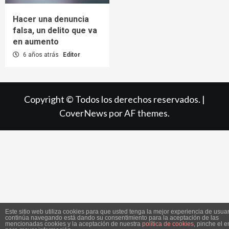
Hacer una denuncia
falsa, un delito que va
en aumento
6 años atrás
Editor
Copyright © Todos los derechos reservados.
|
CoverNews
por AF themes.
Este sitio web utiliza cookies para que usted tenga la mejor experiencia de usuar
continúa navegando está dando su consentimiento para la aceptación de las
mencionadas cookies y la aceptación de nuestra
política de cookies
, pinche el 