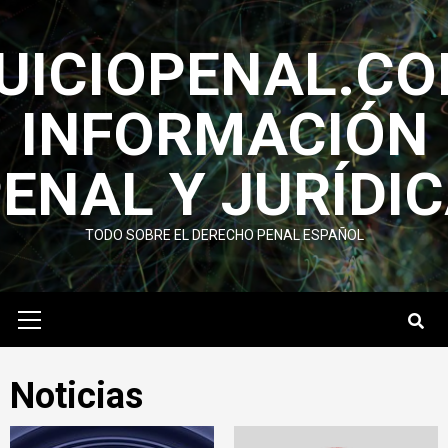
Saltar
al
UICIOPENAL.C
contenido
INFORMACIÓN
ENAL Y JURÍ­DI
TODO SOBRE EL DERECHO PENAL ESPAÑOL
Menú
primario
Noticias