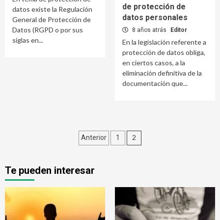
de protección de
datos existe la Regulación
datos personales
General de Protección de
Datos (RGPD o por sus
8 años atrás
Editor
siglas en...
En la legislación referente a
protección de datos obliga,
en ciertos casos, a la
eliminación definitiva de la
documentación que...
Navegación
2
Anterior
1
de
entradas
Te pueden interesar