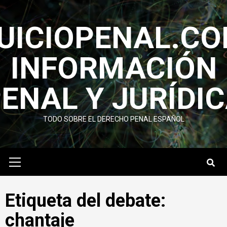
Saltar
al
UICIOPENAL.C
contenido
INFORMACIÓN
ENAL Y JURÍ­DI
TODO SOBRE EL DERECHO PENAL ESPAÑOL
Menú
primario
Etiqueta del debate:
chantaje