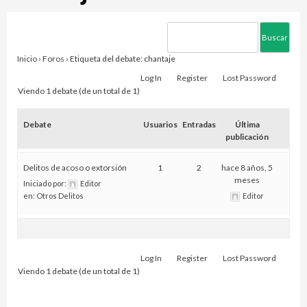
Inicio
›
Foros
›
Etiqueta del debate: chantaje
Log In
Register
Lost Password
Viendo 1 debate (de un total de 1)
Debate
Usuarios
Entradas
Última
publicación
Delitos de acoso o extorsión
1
2
hace 8 años, 5
meses
Iniciado por:
Editor
en:
Otros Delitos
Editor
Log In
Register
Lost Password
Viendo 1 debate (de un total de 1)