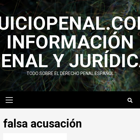
Saltar
al
UICIOPENAL.C
contenido
INFORMACIÓN
ENAL Y JURÍ­DI
TODO SOBRE EL DERECHO PENAL ESPAÑOL
Menú
primario
falsa acusación