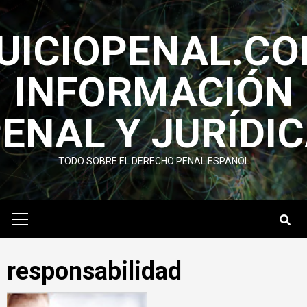
Saltar
al
UICIOPENAL.C
contenido
INFORMACIÓN
ENAL Y JURÍ­DI
TODO SOBRE EL DERECHO PENAL ESPAÑOL
Menú
primario
responsabilidad