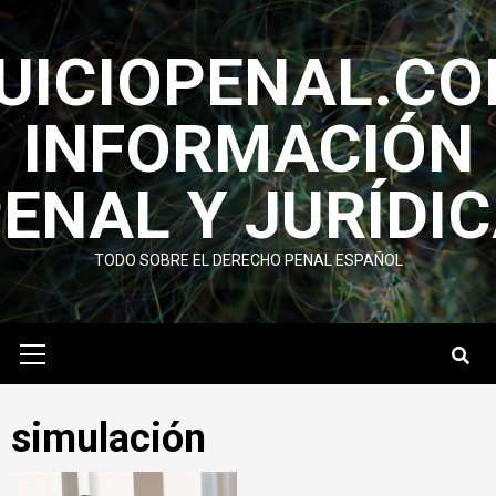
Saltar
al
UICIOPENAL.C
contenido
INFORMACIÓN
ENAL Y JURÍ­DI
TODO SOBRE EL DERECHO PENAL ESPAÑOL
Menú
primario
simulación