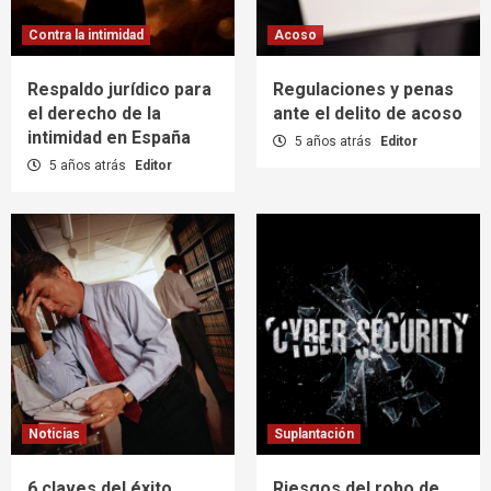
Contra la intimidad
Acoso
Respaldo jurídico para
Regulaciones y penas
el derecho de la
ante el delito de acoso
intimidad en España
5 años atrás
Editor
5 años atrás
Editor
Noticias
Suplantación
6 claves del éxito
Riesgos del robo de