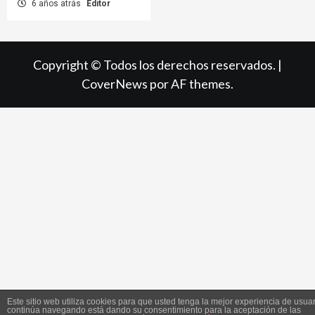
6 años atrás
Editor
Copyright © Todos los derechos reservados.
|
CoverNews
por AF themes.
Este sitio web utiliza cookies para que usted tenga la mejor experiencia de usuar
continúa navegando está dando su consentimiento para la aceptación de las