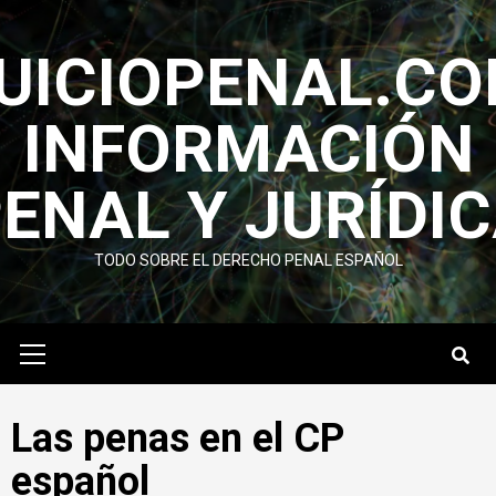
Saltar
al
UICIOPENAL.C
contenido
INFORMACIÓN
ENAL Y JURÍ­DI
TODO SOBRE EL DERECHO PENAL ESPAÑOL
Menú
primario
Las penas en el CP
español