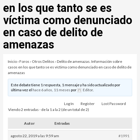
en los que tanto se es
víctima como denunciado
en caso de delito de
amenazas
Inicio
›
Foros
›
Otros Delitos
›
Delito de amenazas. Información sobre
casos en los que tanto se es víctima como denunciado en caso de delito de
amenazas
Este debate tiene 1 respuesta, 1 mensaje y ha sido actualizado por
última vez el
hace 6 años, 11 meses
por
Editor
.
Log In
Register
Lost Password
Viendo 2 entradas - de la 1 a la 2 (de un total de 2)
Autor
Entradas
agosto 22, 2019 a las 9:59 am
#1991