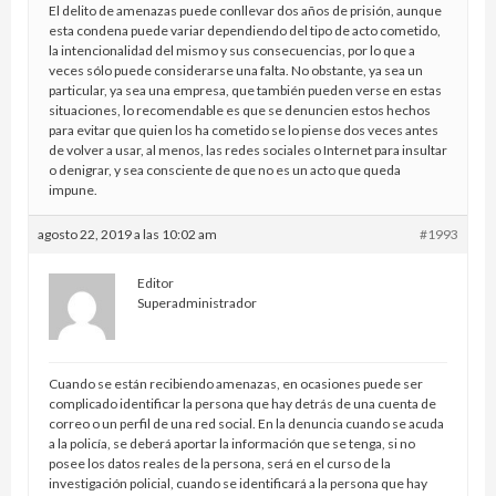
El delito de amenazas puede conllevar dos años de prisión, aunque
esta condena puede variar dependiendo del tipo de acto cometido,
la intencionalidad del mismo y sus consecuencias, por lo que a
veces sólo puede considerarse una falta. No obstante, ya sea un
particular, ya sea una empresa, que también pueden verse en estas
situaciones, lo recomendable es que se denuncien estos hechos
para evitar que quien los ha cometido se lo piense dos veces antes
de volver a usar, al menos, las redes sociales o Internet para insultar
o denigrar, y sea consciente de que no es un acto que queda
impune.
agosto 22, 2019 a las 10:02 am
#1993
Editor
Superadministrador
Cuando se están recibiendo amenazas, en ocasiones puede ser
complicado identificar la persona que hay detrás de una cuenta de
correo o un perfil de una red social. En la denuncia cuando se acuda
a la policía, se deberá aportar la información que se tenga, si no
posee los datos reales de la persona, será en el curso de la
investigación policial, cuando se identificará a la persona que hay