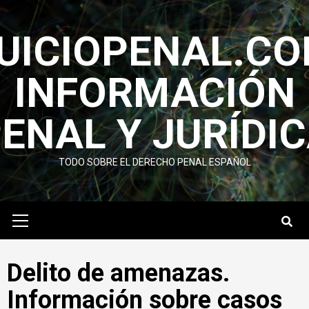
Saltar
al
UICIOPENAL.C
contenido
INFORMACIÓN
ENAL Y JURÍ­DI
TODO SOBRE EL DERECHO PENAL ESPAÑOL
Menú
primario
Delito de amenazas.
Información sobre casos