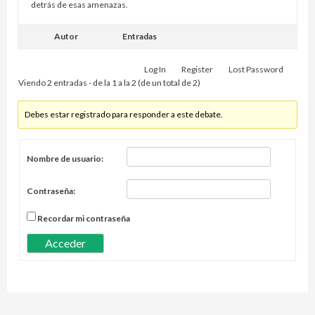
detrás de esas amenazas.
Autor
Entradas
Log In
Register
Lost Password
Viendo 2 entradas - de la 1 a la 2 (de un total de 2)
Debes estar registrado para responder a este debate.
Nombre de usuario:
Contraseña:
Recordar mi contraseña
Acceder