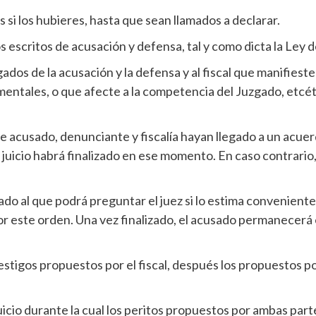
s si los hubieres, hasta que sean llamados a declarar.
os escritos de acusación y defensa, tal y como dicta la Ley 
ogados de la acusación y la defensa y al fiscal que manifies
entales, o que afecte a la competencia del Juzgado, etcéte
e acusado, denunciante y fiscalía hayan llegado a un acuerd
l juicio habrá finalizado en ese momento. En caso contrario,
ado al que podrá preguntar el juez si lo estima conveniente
Por este orden. Una vez finalizado, el acusado permanecerá
testigos propuestos por el fiscal, después los propuestos por
icio durante la cual los peritos propuestos por ambas parte