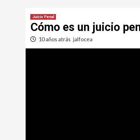
Juicio Penal
Cómo es un juicio pen
10 años atrás
jalfocea