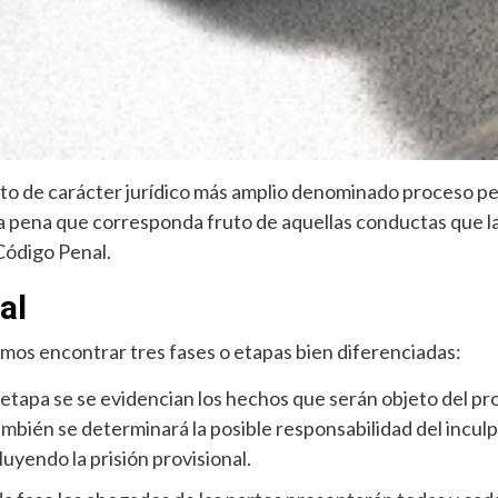
o de carácter jurídico más amplio denominado proceso pen
 la pena que corresponda fruto de aquellas conductas que la
Código Penal.
al
mos encontrar tres fases o etapas bien diferenciadas:
 etapa se se evidencian los hechos que serán objeto del pro
bién se determinará la posible responsabilidad del inculp
yendo la prisión provisional.