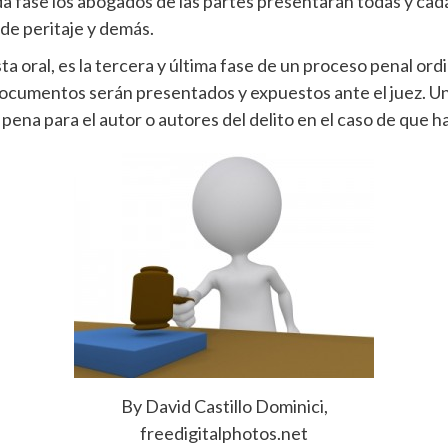
a fase los abogados de las partes presentarán todas y cada
de peritaje y demás.
 oral, es la tercera y última fase de un proceso penal ordin
cumentos serán presentados y expuestos ante el juez. Una v
pena para el autor o autores del delito en el caso de que 
By David Castillo Dominici,
freedigitalphotos.net