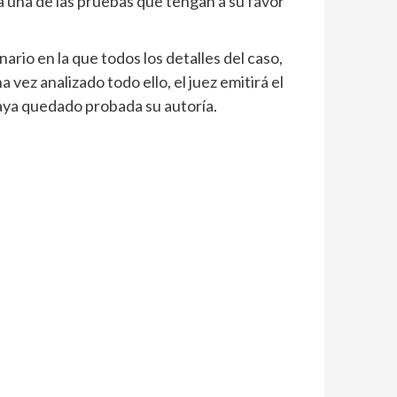
 una de las pruebas que tengan a su favor
ario en la que todos los detalles del caso,
ez analizado todo ello, el juez emitirá el
haya quedado probada su autoría.