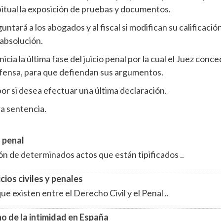
itual la exposición de pruebas y documentos.
guntará a los abogados y al fiscal si modifican su calificaci
 absolución.
icia la última fase del juicio penal por la cual el Juez conced
efensa, para que defiendan sus argumentos.
por si desea efectuar una última declaración.
ra sentencia.
l penal
ón de determinados actos que están tipificados ..
icios civiles y penales
 existen entre el Derecho Civil y el Penal ..
ho de la intimidad en España