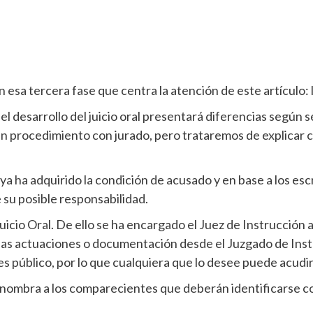
sa tercera fase que centra la atención de este artículo: la
el desarrollo del juicio oral presentará diferencias según 
un procedimiento con jurado, pero trataremos de explicar 
ya ha adquirido la condición de acusado y en base a los escr
e su posible responsabilidad.
icio Oral. De ello se ha encargado el Juez de Instrucción a
 las actuaciones o documentación desde el Juzgado de Inst
 es público, por lo que cualquiera que lo desee puede acudir
ial nombra a los comparecientes que deberán identificarse c